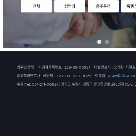
전체
성범죄
음주운전
폭행 
법무법인 명
사업자등록번호 :
대표변호사 : 오기환, 최철호
238-85-00581
광고책임변호사 : 석원재
이메일 :
sllaw@sllaw.co.
Fax. 031-658-0029
수원
:
경기도 수원시 영통구 광교중앙로 248번길 95-9, 
(Tel. 031-211-0082)