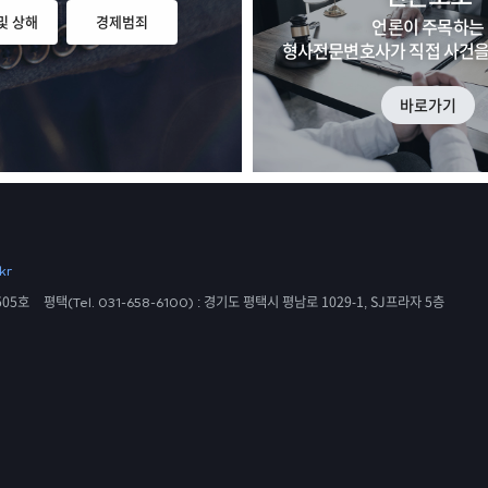
및 상해
경제범죄
언론이 주목하는
형사전문변호사가 직접 사건을
바로가기
kr
505호
평택
:
경기도 평택시 평남로 1029-1, SJ프라자 5층
(Tel. 031-658-6100)